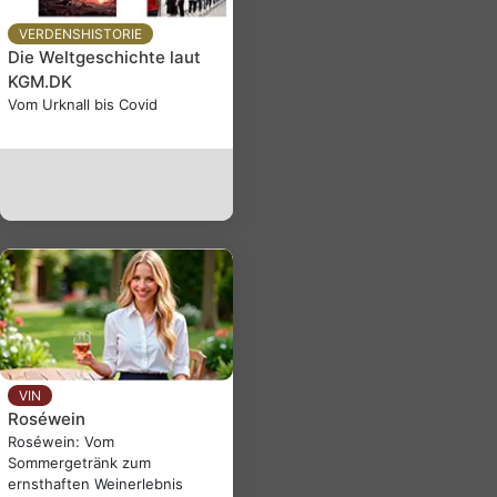
VERDENSHISTORIE
Die Weltgeschichte laut
KGM.DK
Vom Urknall bis Covid
VIN
Roséwein
Roséwein: Vom
Sommergetränk zum
ernsthaften Weinerlebnis