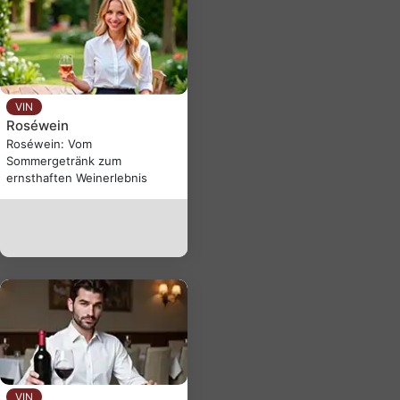
VIN
Roséwein
Roséwein: Vom
Sommergetränk zum
ernsthaften Weinerlebnis
VIN