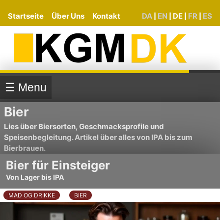
Startseite
Über Uns
Kontakt
DA
EN
DE
FR
ES
|
|
|
|
☰ Menu
Bier
Lies über Biersorten, Geschmacksprofile und
Speisenbegleitung. Artikel über alles von IPA bis zum
Bierbrauen.
Bier für Einsteiger
Von Lager bis IPA
MAD OG DRIKKE
BIER