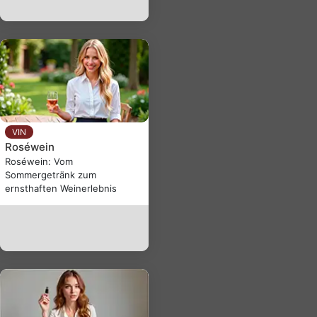
VIN
Roséwein
Roséwein: Vom
Sommergetränk zum
ernsthaften Weinerlebnis