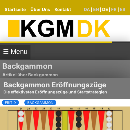
Startseite
Über Uns
Kontakt
DA
EN
DE
FR
ES
|
|
|
|
☰ Menu
Backgammon
Artikel über Backgammon
Backgammon Eröffnungszüge
Die effektivsten Eröffnungszüge und Startstrategien
FRITID
BACKGAMMON