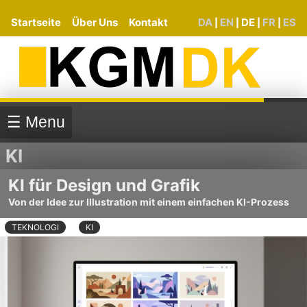
Startseite
Über Uns
Kontakt
DA
EN
DE
FR
ES
|
|
|
|
☰ Menu
KI
KI für Design und Grafik
Von der Idee zur Illustration mit einem einfachen KI-Prozess
TEKNOLOGI
KI