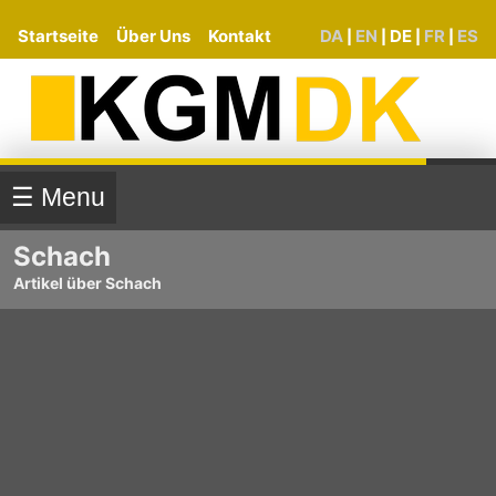
Startseite
Über Uns
Kontakt
DA
EN
DE
FR
ES
|
|
|
|
☰ Menu
Schach
Artikel über Schach