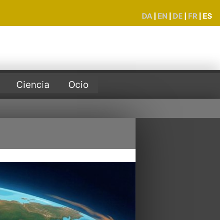
DA
EN
DE
FR
ES
|
|
|
|
Ciencia
Ocio