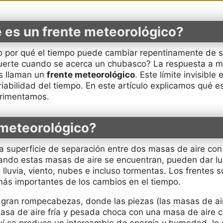
 es un frente meteorológico?
 por qué el tiempo puede cambiar repentinamente de so
 fuerte cuando se acerca un chubasco? La respuesta a 
s llaman un
frente meteorológico
. Este límite invisibl
ariabilidad del tiempo. En este artículo explicamos qué 
erimentamos.
 meteorológico?
a superficie de separación entre dos masas de aire con
ndo estas masas de aire se encuentran, pueden dar l
luvia, viento, nubes e incluso tormentas. Los frentes 
más importantes de los cambios en el tiempo.
 gran rompecabezas, donde las piezas (las masas de ai
a de aire fría y pesada choca con una masa de aire cál
Aquí se produce un intercambio de energía y humedad, l