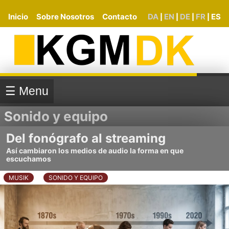
Inicio
Sobre Nosotros
Contacto
DA
EN
DE
FR
ES
|
|
|
|
☰ Menu
Sonido y equipo
Del fonógrafo al streaming
Así cambiaron los medios de audio la forma en que
escuchamos
MUSIK
SONIDO Y EQUIPO