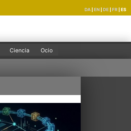
DA
EN
DE
FR
ES
|
|
|
|
Ciencia
Ocio