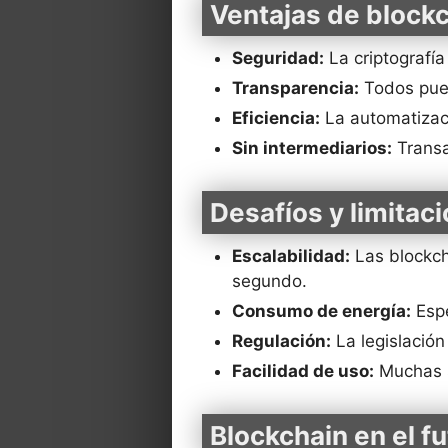
Ventajas de block
Seguridad:
La criptografía
Transparencia:
Todos pued
Eficiencia:
La automatizaci
Sin intermediarios:
Transa
Desafíos y limitac
Escalabilidad:
Las blockch
segundo.
Consumo de energía:
Espe
Regulación:
La legislación
Facilidad de uso:
Muchas s
Blockchain en el f