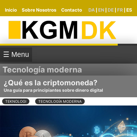
Inicio
Sobre Nosotros
Contacto
DA
EN
DE
FR
ES
|
|
|
|
☰ Menu
Tecnología moderna
¿Qué es la criptomoneda?
Una guía para principiantes sobre dinero digital
TEKNOLOGI
TECNOLOGÍA MODERNA