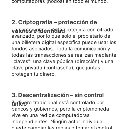
computadoras (nodos) en todo el mundo.
2. Criptografía – protección de
La criptomoneda está protegida con cifrado
valores e identidad
avanzado, por lo que solo el propietario de
una billetera digital específica puede usar los
fondos asociados. Toda la comunicación y
todas las transacciones se realizan mediante
"claves": una clave pública (dirección) y una
clave privada (contraseña), que juntas
protegen tu dinero.
3. Descentralización – sin control
El dinero tradicional está controlado por
único
bancos y gobiernos, pero la criptomoneda
vive en una red de computadoras
independientes. Ningún actor individual
puede cambiar las reglas o tomar el control