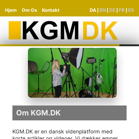
Hjem
Om Os
Kontakt
DA
EN
DE
FR
ES
|
|
|
|
Om KGM.DK
KGM.DK er en dansk videnplatform med
korte artikler og videoer. Vi dækker emner