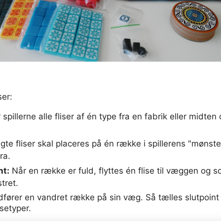
ser:
spillerne alle fliser af én type fra en fabrik eller midten 
gte fliser skal placeres på én række i spillerens "mønste
ra.
nt:
Når en række er fuld, flyttes én flise til væggen og s
tret.
 fuldfører en vandret række på sin væg. Så tælles slutpoin
isetyper.