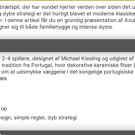
t brætspil, der har vundet hjerter verden over siden det
 dybe strategi er det hurtigt blevet et moderne klassi
r. I denne artikel får du en grundig præsentation af Azul
gner sig til både familiehygge og intense dyste.
r 2-4 spillere, designet af Michael Kiesling og udgivet a
radition fra Portugal, hvor dekorative keramiske fliser (
er om at udsmykke væggene i det kongelige portugisiske 
ræk.
 op
ign, simple regler, dyb strategi