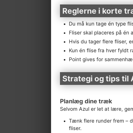
Reglerne i korte t
Du må kun tage én type flis
Fliser skal placeres på én
Hvis du tager flere fliser,
Kun én flise fra hver fyldt
Point gives for sammenhæng
Strategi og tips til
Planlæg dine træk
Selvom Azul er let at lære, ge
Tænk flere runder frem – 
fliser.