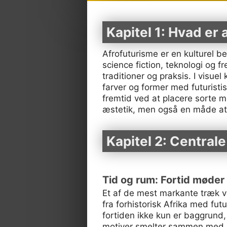
Kapitel 1: Hvad er
Afrofuturisme er en kulturel b
science fiction, teknologi og 
traditioner og praksis. I visue
farver og former med futuristi
fremtid ved at placere sorte m
æstetik, men også en måde at g
Kapitel 2: Centrale
Tid og rum: Fortid møder
Et af de mest markante træk v
fra forhistorisk Afrika med fut
fortiden ikke kun er baggrund
motiver smelter sammen med cyb