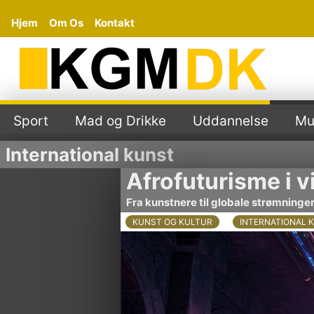
Hjem
Om Os
Kontakt
Sport
Mad og Drikke
Uddannelse
Mu
International kunst
Afrofuturisme i v
Fra kunstnere til globale strømninge
KUNST OG KULTUR
INTERNATIONAL 