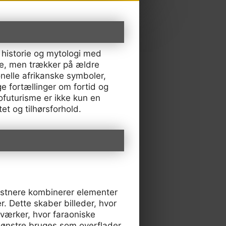
 historie og mytologi med
rne, men trækker på ældre
onelle afrikanske symboler,
e fortællinger om fortid og
ofuturisme er ikke kun en
t og tilhørsforhold.
unstnere kombinerer elementer
r. Dette skaber billeder, hvor
værker, hvor faraoniske
lmønstre bruges som overflader