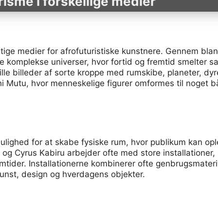
risme i forskellige medier
gtige medier for afrofuturistiske kunstnere. Gennem blan
e komplekse universer, hvor fortid og fremtid smelter 
lle billeder af sorte kroppe med rumskibe, planeter, dy
 Mutu, hvor menneskelige figurer omformes til noget b
 mulighed for at skabe fysiske rum, hvor publikum kan opl
og Cyrus Kabiru arbejder ofte med store installationer, h
emtider. Installationerne kombinerer ofte genbrugsmateria
unst, design og hverdagens objekter.