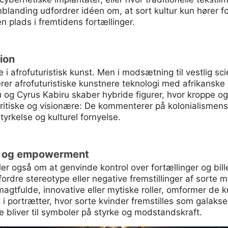
anding udfordrer idéen om, at sort kultur kun hører fort
 plads i fremtidens fortællinger.
ion
le i afrofuturistisk kunst. Men i modsætning til vestlig sc
rerer afrofuturistiske kunstnere teknologi med afrikanske i
g Cyrus Kabiru skaber hybride figurer, hvor kroppe o
itiske og visionære: De kommenterer på kolonialismens
yrkelse og kulturel fornyelse.
on og empowerment
er også om at genvinde kontrol over fortællinger og bi
udfordre stereotype eller negative fremstillinger af sorte
tfulde, innovative eller mytiske roller, omformer de kul
gt i portrætter, hvor sorte kvinder fremstilles som galaks
pe bliver til symboler på styrke og modstandskraft.