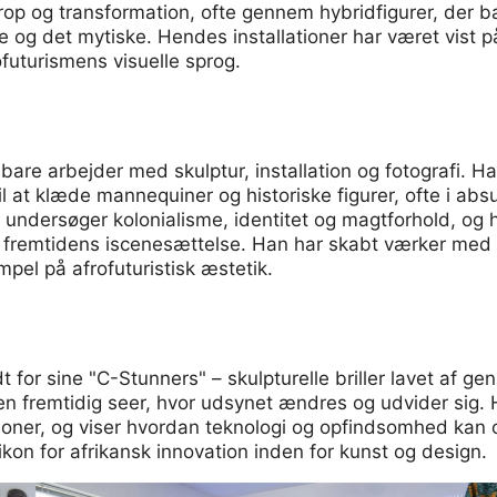
rop og transformation, ofte gennem hybridfigurer, der 
e og det mytiske. Hendes installationer har været vist 
rofuturismens visuelle sprog.
bare arbejder med skulptur, installation og fotografi. Ha
 til at klæde mannequiner og historiske figurer, ofte i ab
 undersøger kolonialisme, identitet og magtforhold, og h
remtidens iscenesættelse. Han har skabt værker med al
mpel på afrofuturistisk æstetik.
 for sine "C-Stunners" – skulpturelle briller lavet af gen
 en fremtidig seer, hvor udsynet ændres og udvider sig
oner, og viser hvordan teknologi og opfindsomhed kan
t ikon for afrikansk innovation inden for kunst og design.