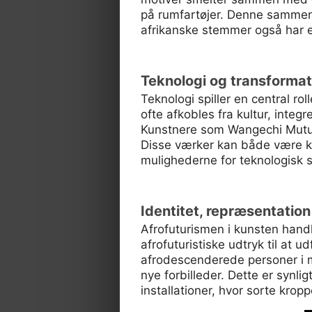
på rumfartøjer. Denne sammenbl
afrikanske stemmer også har en
Teknologi og transformat
Teknologi spiller en central rol
ofte afkobles fra kultur, integ
Kunstnere som Wangechi Mutu o
Disse værker kan både være kr
mulighederne for teknologisk st
Identitet, repræsentati
Afrofuturismen i kunsten handl
afrofuturistiske udtryk til at 
afrodescenderede personer i mag
nye forbilleder. Dette er synli
installationer, hvor sorte krop