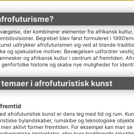
 afrofuturisme?
evægelse, der kombinerer elementer fra afrikansk kultur,
fremtidsvisioner. Begrebet blev først formuleret i 1990’e
l kunst udtrykker afrofuturismen sig ved at blande traditi
ske og spekulative motiver. Bevægelsen udfordrer vestlig
ennesker og afrikansk kultur i centrum af fremtiden. Afr
enfortolke historie og skabe nye muligheder for identite
 temaer i afrofuturistisk kunst
 fremtid
ed afrofuturistisk kunst er dens leg med tid og rum. K
uristiske bylandskaber, rumskibe og teknologiske objekte
, men aktivt former fremtiden. For eksempel kan man se 
ernetiske implantater, eller hvor traditionelle teksti