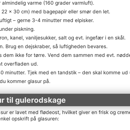
almindelig varme (160 grader varmluft).
 22 x 30 cm) med bagepapir eller smør den let.
uftigt – gerne 3-4 minutter med elpisker.
 under piskning.
on, kanel, vaniljesukker, salt og evt. ingefær i en skål.
. Brug en dejskraber, så luftigheden bevares.
res dem ikke for tørre. Vend dem sammen med evt. nødde
t overfladen ud.
40 minutter. Tjek med en tandstik – den skal komme ud 
r du kommer glasur på.
r til gulerodskage
ur er lavet med flødeost, hvilket giver en frisk og creme
nkel opskrift på glasuren: