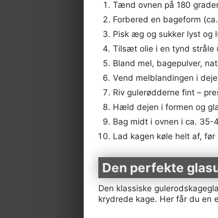
Tænd ovnen på 180 grader 
Forbered en bageform (ca.
Pisk æg og sukker lyst og l
Tilsæt olie i en tynd stråle
Bland mel, bagepulver, natr
Vend melblandingen i dejen
Riv gulerødderne fint – p
Hæld dejen i formen og gla
Bag midt i ovnen i ca. 35-
Lad kagen køle helt af, fø
Den perfekte glasu
Den klassiske gulerodskageglas
krydrede kage. Her får du en e