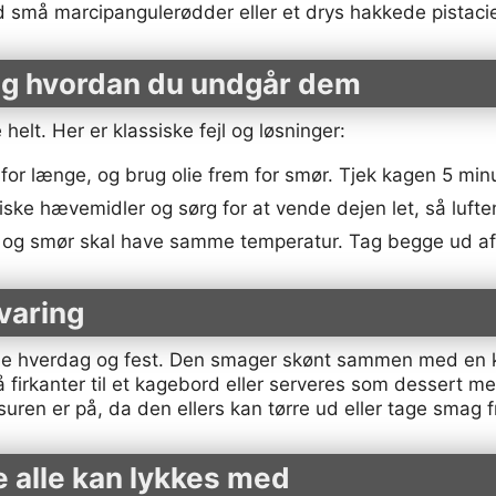
 små marcipangulerødder eller et drys hakkede pistaci
 og hvordan du undgår dem
elt. Her er klassiske fejl og løsninger:
for længe, og brug olie frem for smør. Tjek kagen 5 minut
iske hævemidler og sørg for at vende dejen let, så luften
og smør skal have samme temperatur. Tag begge ud af k
varing
de hverdag og fest. Den smager skønt sammen med en kop
irkanter til et kagebord eller serveres som dessert med 
suren er på, da den ellers kan tørre ud eller tage smag 
e alle kan lykkes med