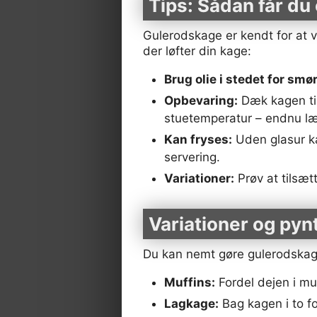
Tips: Sådan får du
Gulerodskage er kendt for at væ
der løfter din kage:
Brug olie i stedet for smør
Opbevaring:
Dæk kagen til 
stuetemperatur – endnu læ
Kan fryses:
Uden glasur ka
servering.
Variationer:
Prøv at tilsæt
Variationer og pyn
Du kan nemt gøre gulerodskage
Muffins:
Fordel dejen i muf
Lagkage:
Bag kagen i to 