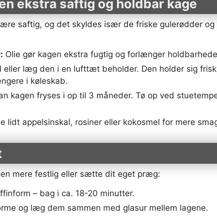
 en ekstra saftig og holdbar kage
re saftig, og det skyldes især de friske gulerødder og ol
:
Olie gør kagen ekstra fugtig og forlænger holdbarhede
eller læg den i en lufttæt beholder. Den holder sig fris
ngere i køleskab.
n kagen fryses i op til 3 måneder. Tø op ved stuetempe
te lidt appelsinskal, rosiner eller kokosmel for mere smag
t
n mere festlig eller sætte dit eget præg:
finform – bag i ca. 18-20 minutter.
forme og læg dem sammen med glasur mellem lagene.