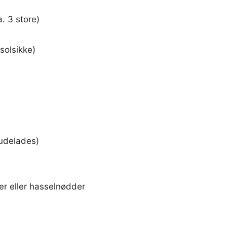
. 3 store)
 solsikke)
 udelades)
er eller hasselnødder