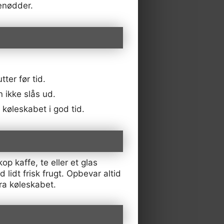
enødder.
ter før tid.
 ikke slås ud.
øleskabet i god tid.
 kaffe, te eller et glas
lidt frisk frugt. Opbevar altid
fra køleskabet.