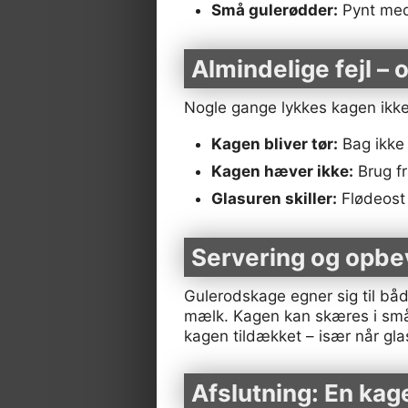
Små gulerødder:
Pynt med
Almindelige fejl –
Nogle gange lykkes kagen ikke h
Kagen bliver tør:
Bag ikke 
Kagen hæver ikke:
Brug fr
Glasuren skiller:
Flødeost 
Servering og opbe
Gulerodskage egner sig til bå
mælk. Kagen kan skæres i små f
kagen tildækket – især når gla
Afslutning: En kag