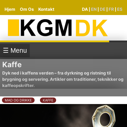
Hjem
Om Os
Kontakt
DA
EN
DE
FR
ES
|
|
|
|
☰ Menu
Kaffe
Dyk ned i kaffens verden – fra dyrkning og ristning til
brygning og servering. Artikler om traditioner, teknikker og
kaffeopskrifter.
MAD OG DRIKKE
KAFFE