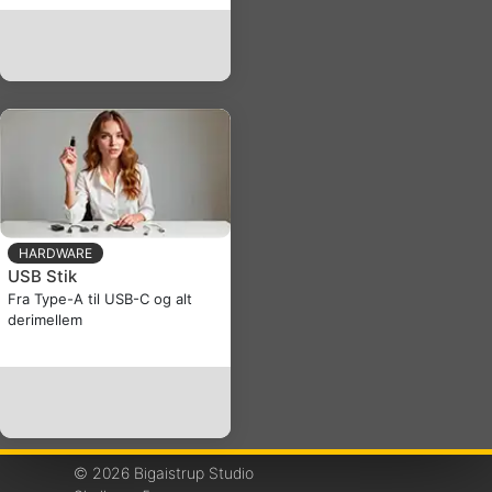
HARDWARE
USB Stik
Fra Type-A til USB-C og alt
derimellem
© 2026 Bigaistrup Studio