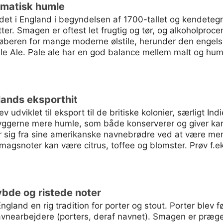
romatisk humle
ndet i England i begyndelsen af 1700-tallet og kendeteg
ter. Smagen er oftest let frugtig og tør, og alkoholprocen
rløberen for mange moderne ølstile, herunder den engel
e Ale. Pale ale har en god balance mellem malt og humle
glands eksporthit
 udviklet til eksport til de britiske kolonier, særligt Indi
bryggerne mere humle, som både konserverer og giver kar
er sig fra sine amerikanske navnebrødre ved at være mer
gsnoter kan være citrus, toffee og blomster. Prøv f.ek
ybde og ristede noter
gland en rig tradition for porter og stout. Porter blev f
havnearbejdere (porters, deraf navnet). Smagen er præge