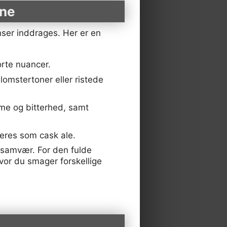
ane
nser inddrages. Her er en
orte nuancer.
omstertoner eller ristede
me og bitterhed, samt
veres som cask ale.
 samvær. For den fulde
hvor du smager forskellige