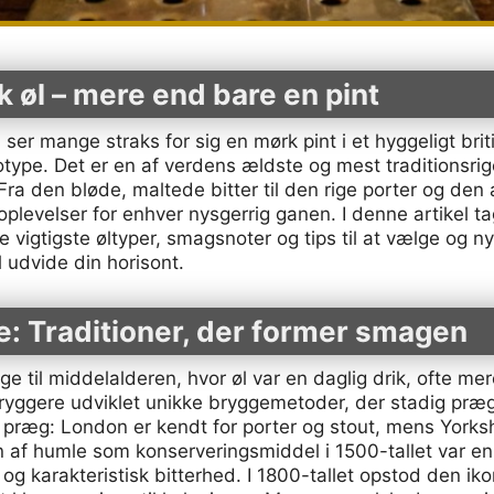
k øl – mere end bare en pint
ser mange straks for sig en mørk pint i et hyggeligt brit
ype. Det er en af verdens ældste og mest traditionsrige
. Fra den bløde, maltede bitter til den rige porter og den
plevelser for enhver nysgerrig ganen. I denne artikel ta
 vigtigste øltyper, smagsnoter og tips til at vælge og ny
 udvide din horisont.
ie: Traditioner, der former smagen
bage til middelalderen, hvor øl var en daglig drik, ofte 
ggere udviklet unikke bryggemetoder, der stadig præger
 præg: London er kendt for porter og stout, mens Yorksh
en af humle som konserveringsmiddel i 1500-tallet var 
g karakteristisk bitterhed. I 1800-tallet opstod den ikon