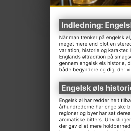
Indledning: Engels
Når man tænker på engelsk øl, 
meget mere end blot en stereot
variation, historie og karakter
Englands øltradition på smagso
gennem engelsk øls historie, de
både begyndere og dig, der vil
Engelsk øls histor
Engelsk øl har rødder helt til
århundrederne har engelske bry
regioner og byer har sat deres
aromatiske bitters. Udvikling
der gav øllet mere holdbarhed o