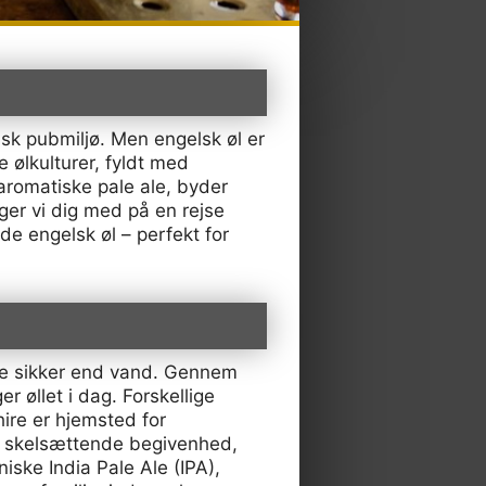
isk pubmiljø. Men engelsk øl er
 ølkulturer, fyldt med
 aromatiske pale ale, byder
ger vi dig med på en rejse
de engelsk øl – perfekt for
mere sikker end vand. Gennem
 øllet i dag. Forskellige
ire er hjemsted for
en skelsættende begivenhed,
iske India Pale Ale (IPA),