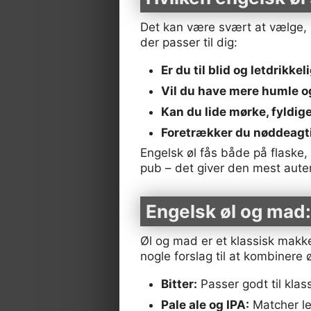
Det kan være svært at vælge, hv
der passer til dig:
Er du til blid og letdrikkel
Vil du have mere humle o
Kan du lide mørke, fyldige
Foretrækker du nøddeag
Engelsk øl fås både på flaske,
pub – det giver den mest auten
Engelsk øl og mad:
Øl og mad er et klassisk mak
nogle forslag til at kombinere 
Bitter:
Passer godt til klas
Pale ale og IPA:
Matcher let