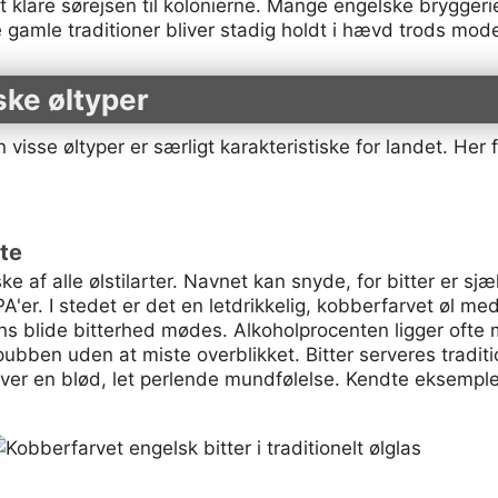
t klare sørejsen til kolonierne. Mange engelske bryggerie
 gamle traditioner bliver stadig holdt i hævd trods mode
ske øltyper
isse øltyper er særligt karakteristiske for landet. Her 
rte
ke af alle ølstilarter. Navnet kan snyde, for bitter er sj
r. I stedet er det en letdrikkelig, kobberfarvet øl me
 blide bitterhed mødes. Alkoholprocenten ligger ofte m
å pubben uden at miste overblikket. Bitter serveres traditi
giver en blød, let perlende mundfølelse. Kendte eksemple