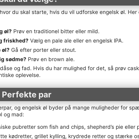
or du skal starte, hvis du vil udforske engelsk øl. Her er
ig øl?
Prøv en traditionel bitter eller mild.
g friskhed?
Vælg en pale ale eller en engelsk IPA.
 øl?
Gå efter porter eller stout.
tig sødme?
Prøv en brown ale.
 dåse og fad. Hvis du har mulighed for det, så prøv cask
tiske oplevelse.
 Perfekte par
kerpar, og engelsk øl byder på mange muligheder for s
øl og mad:
siske pubretter som fish and chips, shepherd’s pie eller
te kødretter, grillet kylling, krydrede retter og stærke o