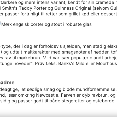
stærkere og mere intens variant, kendt for sin cremede
 Smith's Taddy Porter og Guinness Original (selvom Gui
er passer fortrinligt til retter som grillet kød eller dess
øltype, der i dag er forholdsvis sjælden, men stadig elsk
%) og udtalt maltkarakter med smagsnoter af nødder, to
lys rav til mørkebrun. Mild var især populær blandt arbe
tunge hoveder". Prøv f.eks. Banks's Mild eller Moorhous
 sødme
ddeagtige, let sødlige smag og bløde mundfornemmelse.
and, især omkring Newcastle. Farven er dyb ravbrun, og 
lsidig og passer godt til både stegeretter og osteborde