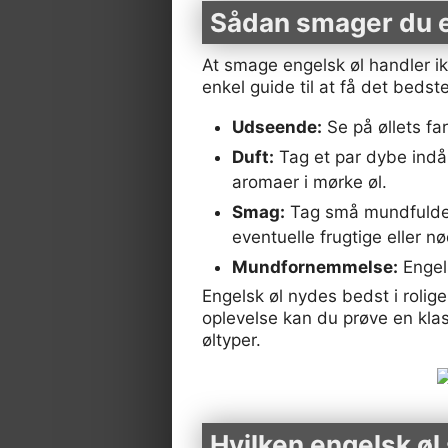
Sådan smager du en
At smage engelsk øl handler ik
enkel guide til at få det bedst
Udseende:
Se på øllets fa
Duft:
Tag et par dybe indå
aromaer i mørke øl.
Smag:
Tag små mundfulde 
eventuelle frugtige eller n
Mundfornemmelse:
Engels
Engelsk øl nydes bedst i roli
oplevelse kan du prøve en klass
øltyper.
Hvilken engelsk øl