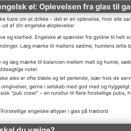
gelsk øl: Oplevelsen fra glas til g
ke bare om at drikke – det er en oplevelse, hvor alle sa
e ud af din engelske øloplevelse:
rve og klarhed. Engelske øl spænder fra gyldne til helt s
ndinger. Læg mærke til maltens sødme, humlens lette bl
og læg mærke til balancen mellem malt og humle, sød
øddeagtige noter.
ke ales er ofte bløde og let perlende, især hvis de ser
ge omgivelser, gerne i selskab med god mad og hyggeligt
isk "pub crawl" – en rundtur til flere forskellige pubs, 
 skal du vælge?