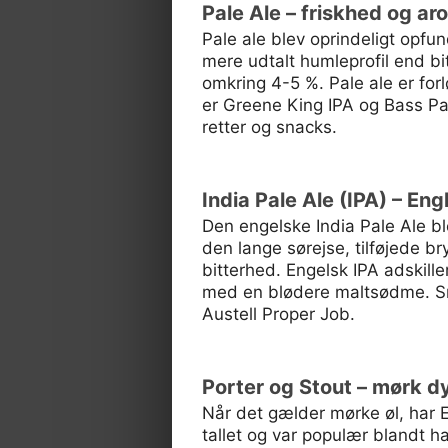
Pale Ale – friskhed og a
Pale ale blev oprindeligt opfu
mere udtalt humleprofil end bit
omkring 4-5 %. Pale ale er fo
er Greene King IPA og Bass Pal
retter og snacks.
India Pale Ale (IPA) – En
Den engelske India Pale Ale blev
den lange sørejse, tilføjede 
bitterhed. Engelsk IPA adskill
med en blødere maltsødme. Sma
Austell Proper Job.
Porter og Stout – mørk d
Når det gælder mørke øl, har En
tallet og var populær blandt 