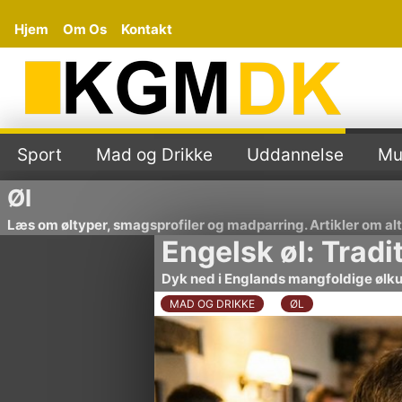
Hjem
Om Os
Kontakt
Sport
Mad og Drikke
Uddannelse
Mu
Øl
Læs om øltyper, smagsprofiler og madparring. Artikler om alt f
Engelsk øl: Tradi
Dyk ned i Englands mangfoldige ølku
MAD OG DRIKKE
ØL