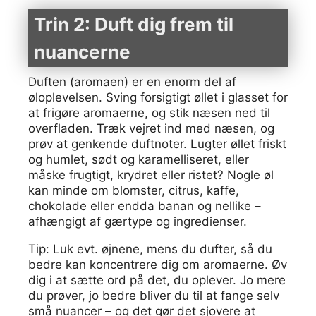
Trin 2: Duft dig frem til
nuancerne
Duften (aromaen) er en enorm del af
øloplevelsen. Sving forsigtigt øllet i glasset for
at frigøre aromaerne, og stik næsen ned til
overfladen. Træk vejret ind med næsen, og
prøv at genkende duftnoter. Lugter øllet friskt
og humlet, sødt og karamelliseret, eller
måske frugtigt, krydret eller ristet? Nogle øl
kan minde om blomster, citrus, kaffe,
chokolade eller endda banan og nellike –
afhængigt af gærtype og ingredienser.
Tip: Luk evt. øjnene, mens du dufter, så du
bedre kan koncentrere dig om aromaerne. Øv
dig i at sætte ord på det, du oplever. Jo mere
du prøver, jo bedre bliver du til at fange selv
små nuancer – og det gør det sjovere at