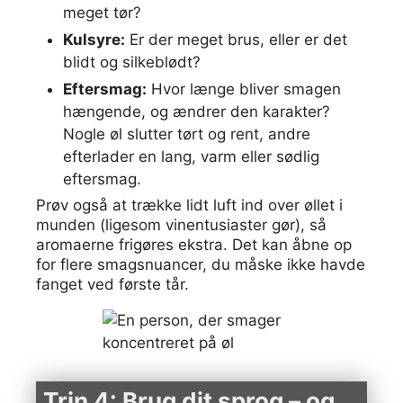
meget tør?
Kulsyre:
Er der meget brus, eller er det
blidt og silkeblødt?
Eftersmag:
Hvor længe bliver smagen
hængende, og ændrer den karakter?
Nogle øl slutter tørt og rent, andre
efterlader en lang, varm eller sødlig
eftersmag.
Prøv også at trække lidt luft ind over øllet i
munden (ligesom vinentusiaster gør), så
aromaerne frigøres ekstra. Det kan åbne op
for flere smagsnuancer, du måske ikke havde
fanget ved første tår.
Trin 4: Brug dit sprog – og