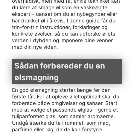
overfladisk, men med få, enkle teknikker kan
du lære at smage øl som en vaskeægte
ekspert – uanset om du er nybegynder eller
har drukket øl i årevis. I denne guide får du
trin-for-trin instruktioner, forklaringer og
konkrete øvelser, så du kan udforske øllets
verden i dybden og imponere dine venner
med din nye viden.
Sådan forbereder du en
ølsmagning
En god ølsmagning starter længe før den
første tår. For at opleve øllet optimalt skal du
forberede både omgivelser og sanser. Start
med at vælge et passende ølglas – gerne et
tulipanformet glas, som samler aromaerne.
Undgå stærke dufte i rummet, som mad,
parfume eller røg, da de kan forstyrre