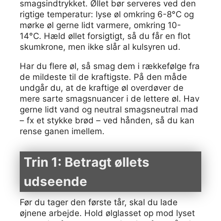
smagsindtrykket. Øllet bør serveres ved den
rigtige temperatur: lyse øl omkring 6-8°C og
mørke øl gerne lidt varmere, omkring 10-
14°C. Hæld øllet forsigtigt, så du får en flot
skumkrone, men ikke slår al kulsyren ud.
Har du flere øl, så smag dem i rækkefølge fra
de mildeste til de kraftigste. På den måde
undgår du, at de kraftige øl overdøver de
mere sarte smagsnuancer i de lettere øl. Hav
gerne lidt vand og neutral smagsneutral mad
– fx et stykke brød – ved hånden, så du kan
rense ganen imellem.
Trin 1: Betragt øllets
udseende
Før du tager den første tår, skal du lade
øjnene arbejde. Hold ølglasset op mod lyset