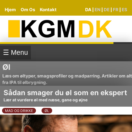
Hjem
Om Os
Kontakt
DA
EN
DE
FR
ES
|
|
|
|
☰ Menu
Øl
Læs om øltyper, smagsprofiler og madparring. Artikler om alt
fra IPA til ølbrygning.
Sådan smager du øl som en ekspert
Lær at vurdere øl med næse, gane og øjne
MAD OG DRIKKE
ØL