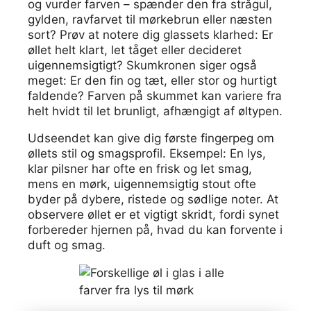
og vurder farven – spænder den fra strågul,
gylden, ravfarvet til mørkebrun eller næsten
sort? Prøv at notere dig glassets klarhed: Er
øllet helt klart, let tåget eller decideret
uigennemsigtigt? Skumkronen siger også
meget: Er den fin og tæt, eller stor og hurtigt
faldende? Farven på skummet kan variere fra
helt hvidt til let brunligt, afhængigt af øltypen.
Udseendet kan give dig første fingerpeg om
øllets stil og smagsprofil. Eksempel: En lys,
klar pilsner har ofte en frisk og let smag,
mens en mørk, uigennemsigtig stout ofte
byder på dybere, ristede og sødlige noter. At
observere øllet er et vigtigt skridt, fordi synet
forbereder hjernen på, hvad du kan forvente i
duft og smag.