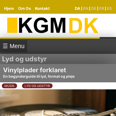
Hjem
Om Os
Kontakt
DA
EN
DE
FR
ES
|
|
|
|
☰ Menu
Lyd og udstyr
Vinylplader forklaret
En begynderguide til lyd, format og pleje
MUSIK
LYD OG UDSTYR