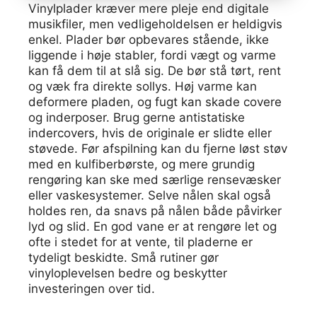
Vinylplader kræver mere pleje end digitale
musikfiler, men vedligeholdelsen er heldigvis
enkel. Plader bør opbevares stående, ikke
liggende i høje stabler, fordi vægt og varme
kan få dem til at slå sig. De bør stå tørt, rent
og væk fra direkte sollys. Høj varme kan
deformere pladen, og fugt kan skade covere
og inderposer. Brug gerne antistatiske
indercovers, hvis de originale er slidte eller
støvede. Før afspilning kan du fjerne løst støv
med en kulfiberbørste, og mere grundig
rengøring kan ske med særlige rensevæsker
eller vaskesystemer. Selve nålen skal også
holdes ren, da snavs på nålen både påvirker
lyd og slid. En god vane er at rengøre let og
ofte i stedet for at vente, til pladerne er
tydeligt beskidte. Små rutiner gør
vinyloplevelsen bedre og beskytter
investeringen over tid.