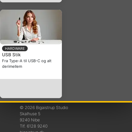
HARDWARE
USB Stik
Fra Type-A til USB-C og alt
derimellem
© 2026 Bigaistrup Studio
Skalhuse 5
9240 Nibe
Tlf. 6128 9240