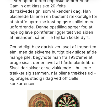
I 1896 opfandt den engelske tømrer Brian
Gamlin det klassiske 20-felts
dartskivedesign, som vi kender i dag. Han
placerede tallene i en bestemt rækkefølge for
at straffe upræcise kast og gøre spillet mere
udfordrende. Denne opstilling sørger for, at
høje og lave pointfelter ligger tæt ved siden
af hinanden, så en lille fejl kan koste dyrt.
Oprindeligt blev dartskiver lavet af træsorten
elm, men da skiverne hurtigt blev slidte af de
mange pile, begyndte man fra 1930’erne at
bruge sisal, der er lavet af hårde plantefibre.
Sisal-dartskiver er selvlukkende – hullerne
trækker sig sammen, når pilene trækkes ud –
og bruges stadig i dag ved officielle
konkurrencer.