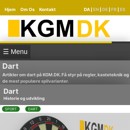
Hjem
Om Os
Kontakt
DA
EN
DE
FR
ES
|
|
|
|
☰ Menu
Dart
Artikler om dart på KGM.DK. Få styr på regler, kasteteknik og
de mest populære spilvarianter.
Dart
Historie og udvikling
SPORT
DART