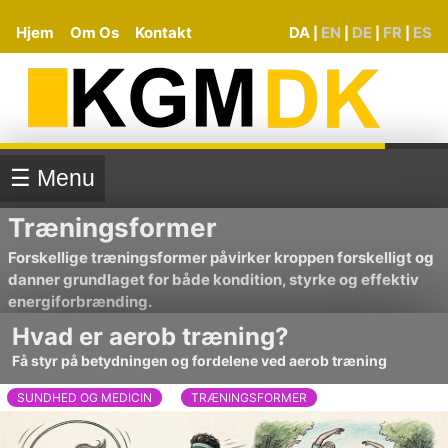
Hjem
Om Os
Kontakt
DA
EN
DE
FR
ES
|
|
|
|
☰ Menu
Træningsformer
Forskellige træningsformer påvirker kroppen forskelligt og
danner grundlaget for både kondition, styrke og effektiv
energiforbrænding.
Hvad er aerob træning?
Få styr på betydningen og fordelene ved aerob træning
SUNDHED OG MEDICIN
TRÆNINGSFORMER