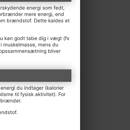
erskydende energi som fedt,
forbrænder mere energi, end
om brændstof. Dette kaldes et
u kan godt tabe dig i vægt (fx
å i muskelmasse, mens du
kropssammensætning bliver
energi du indtager (kalorier
me til fysisk aktivitet). For
orbrænder.
ændstof.