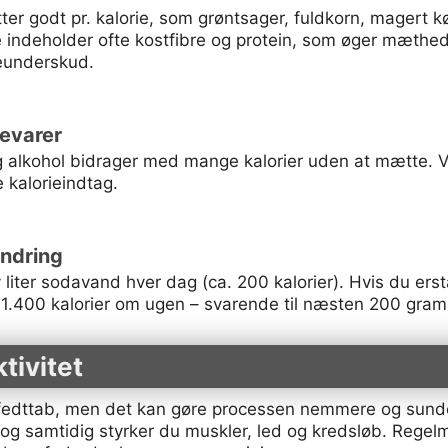
r godt pr. kalorie, som grøntsager, fuldkorn, magert kø
De indeholder ofte kostfibre og protein, som øger mæth
rieunderskud.
evarer
og alkohol bidrager med mange kalorier uden at mætte. 
kalorieindtag.
ndring
v liter sodavand hver dag (ca. 200 kalorier). Hvis du ers
 1.400 kalorier om ugen – svarende til næsten 200 gram
tivitet
r fedttab, men det kan gøre processen nemmere og sund
, og samtidig styrker du muskler, led og kredsløb. Rege