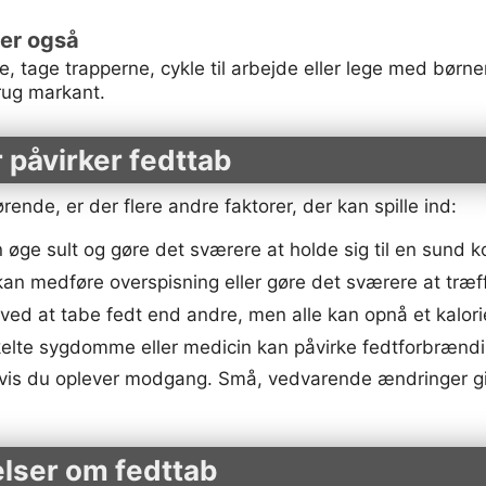
ler også
de, tage trapperne, cykle til arbejde eller lege med bø
brug markant.
r påvirker fedttab
ende, er der flere andre faktorer, der kan spille ind:
ge sult og gøre det sværere at holde sig til en sund k
kan medføre overspisning eller gøre det sværere at træf
 ved at tabe fedt end andre, men alle kan opnå et kalor
elte sygdomme eller medicin kan påvirke fedtforbrænd
p, hvis du oplever modgang. Små, vedvarende ændringer g
elser om fedttab