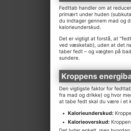
Fedttab handler om at reducer
primært under huden (subkutan
du indtager gennem mad og dr
kalorieunderskud.
Det er vigtigt at forstå, at "
ved væsketab), uden at det n
taber fedt – og vægten på ba
sundere.
Kroppens energibal
Den vigtigste faktor for fedtta
fra mad og drikke) og hvor mege
at tabe fedt skal du være i et
Kalorieunderskud:
Kroppe
Kalorieoverskud:
Kroppen 
Det lyder enkelt, men hvordan