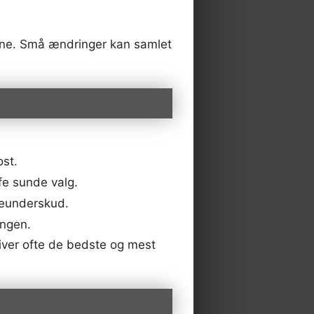
rnene. Små ændringer kan samlet
ost.
fe sunde valg.
ieunderskud.
ingen.
iver ofte de bedste og mest