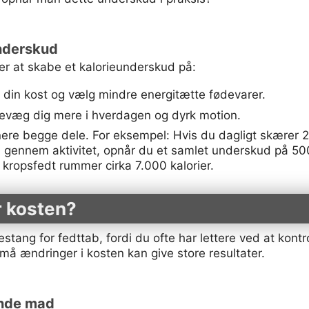
nderskud
r at skabe et kalorieunderskud på:
 din kost og vælg mindre energitætte fødevarer.
væg dig mere i hverdagen og dyrk motion.
re begge dele. For eksempel: Hvis du dagligt skærer 25
 gennem aktivitet, opnår du et samlet underskud på 500 k
lo kropsfedt rummer cirka 7.000 kalorier.
er kosten?
estang for fedttab, fordi du ofte har lettere ved at kontr
å ændringer i kosten kan give store resultater.
nde mad