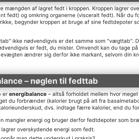
e mængden af lagret fedt i kroppen. Kroppen lagrer ov
t fedt) og omkring organerne (visceralt fedt). Når du 
ikke, begynder kroppen at bruge af sine fedtdepoter s
fedttab" ikke nødvendigvis er det samme som "vægttab". D
ødvendigvis er fedt, du mister. Omvendt kan du tage p
devægten ændrer sig derfor ikke markant, selvom din 
ance – nøglen til fedttab
b er
energibalance
– altså forholdet mellem hvor meget 
t du forbrænder (kalorier brugt på alt fra basalmetabolis
 kalorieunderskud, dvs. indtage færre kalorier, end du f
n mangler energi og bruger derfor fedtdepoter som br
lagrer overskydende energi som fedt.
 opnår man dette underskud i praksis?