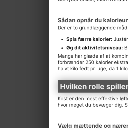
Sådan opnår du kalorieu
Der er to grundlæggende måde
Spis færre kalorier:
Justér
Øg dit aktivitetsniveau:
Be
Mange har glæde af at kombine
forbrænder 250 kalorier ekstra
halvt kilo fedt pr. uge, da 1 ki
Hvilken rolle spill
Kost er den mest effektive løft
hvor meget du bevæger dig. Sm
Vælg mættende og nære