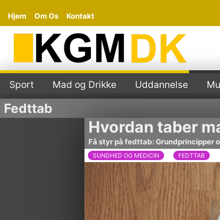
Hjem
Om Os
Kontakt
Sport
Mad og Drikke
Uddannelse
Mu
Fedttab
Hvordan taber ma
Få styr på fedttab: Grundprincipper 
SUNDHED OG MEDICIN
FEDTTAB