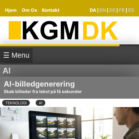
Hjem
Om Os
Kontakt
DA
EN
DE
FR
ES
|
|
|
|
☰ Menu
AI
AI-billedgenerering
Skab billeder fra tekst på få sekunder
TEKNOLOGI
AI