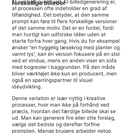
Et centralt punkt ved AI-billedgenerering er,
forskellige billeder
at processen ofte indeholder en grad af
tilfældighed. Det betyder, at den samme
prompt kan føre til flere forskellige versioner
af det samme motiv. Det er en fordel, fordi
man hurtigt kan udforske idéer uden at
starte forfra hver gang. Hvis du for eksempel
ønsker “en hyggelig læsekrog med planter og
varmt lys”, kan én version fokusere på en stol
ved et vindue, mens en anden viser en sofa
med bogreoler i baggrunden. På den måde
bliver værktøjet ikke kun en producent, men
også en sparringspartner til visuel
idéudvikling.
Denne variation er især nyttig i kreative
processer, hvor man ikke på forhånd ved
præcis, hvordan det færdige billede skal se
ud. Man kan generere fire eller otte forslag,
vælge det bedste og derefter forfine
prompten. Mange brugere arbejder netop