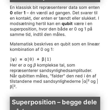
En klassisk bit repræsenterer data som enten
0
eller
1
– én værdi ad gangen. Det svarer til
en kontakt, der enten er tændt eller slukket. I
modsætning hertil kan en
qubit
være i en
superposition, hvor den både er 0 og 1 på
samme tid, indtil den måles.
Matematisk beskrives en qubit som en lineær
kombination af 0 og 1:
|ψ⟩ = α|0⟩ + β|1⟩
Her er
α
og
β
komplekse tal, som
repræsenterer sandsynlighedsamplituder.
Når qubitten måles, "falder" den ned i én af
tilstandene med sandsynlighederne |α|² og |
β|².
Superposition – begge dele