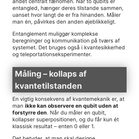
andet centralt fænomen. Når to qubits er
entangled, hænger deres tilstande sammen,
uanset hvor langt de er fra hinanden. Måler
man én, påvirkes den anden øjeblikkeligt.
Entanglement muliggør komplekse
beregninger og kommunikation på tværs af
systemet. Det bruges også i kvantesikkerhed
og teleportationseksperimenter.
Måling – kollaps af
kvantetilstanden
En vigtig konsekvens af kvantemekanik er, at
man
ikke kan observere en qubit uden at
forstyrre den
. Når du måler en qubit,
kollapser superpositionen, og du får kun ét
klassisk resultat – enten 0 eller 1.
Det betyder, at man skal designe