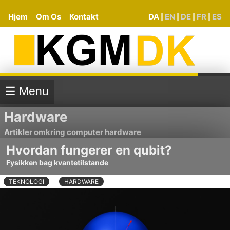
Hjem
Om Os
Kontakt
DA
EN
DE
FR
ES
|
|
|
|
☰ Menu
Hardware
Artikler omkring computer hardware
Hvordan fungerer en qubit?
Fysikken bag kvantetilstande
TEKNOLOGI
HARDWARE