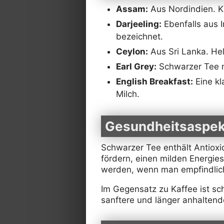
Assam:
Aus Nordindien. Kr
Darjeeling:
Ebenfalls aus I
bezeichnet.
Ceylon:
Aus Sri Lanka. Hell
Earl Grey:
Schwarzer Tee m
English Breakfast:
Eine kl
Milch.
Gesundheitsaspek
Schwarzer Tee enthält Antioxi
fördern, einen milden Energie
werden, wenn man empfindlich
Im Gegensatz zu Kaffee ist sc
sanftere und länger anhaltend