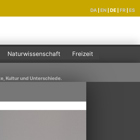
DA
EN
DE
FR
ES
|
|
|
|
Naturwissenschaft
Freizeit
e, Kultur und Unterschiede.