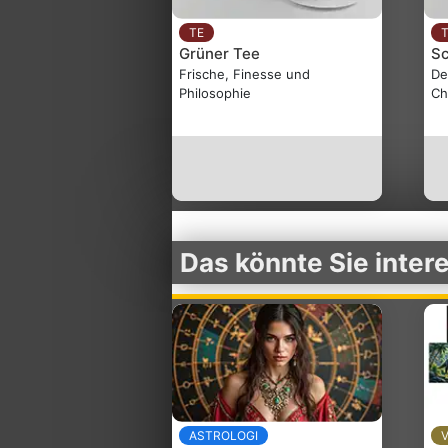
TE
Grüner Tee
S
Frische, Finesse und
De
Philosophie
Ch
Das könnte Sie inter
ASTROLOGI