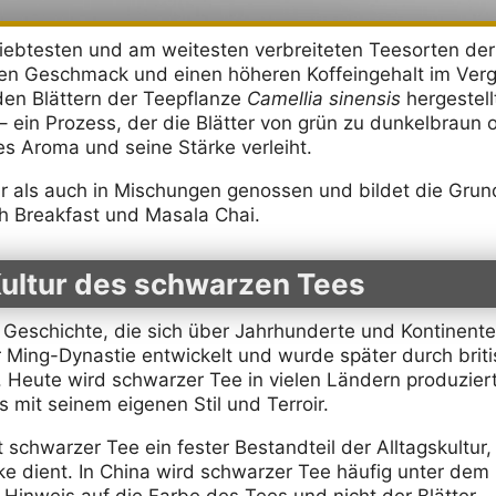
iebtesten und am weitesten verbreiteten Teesorten der W
igen Geschmack und einen höheren Koffeingehalt im Ve
den Blättern der Teepflanze
Camellia sinensis
hergestell
 ein Prozess, der die Blätter von grün zu dunkelbraun
es Aroma und seine Stärke verleiht.
 als auch in Mischungen genossen und bildet die Grund
sh Breakfast und Masala Chai.
Kultur des schwarzen Tees
 Geschichte, die sich über Jahrhunderte und Kontinente
 Ming-Dynastie entwickelt und wurde später durch briti
 Heute wird schwarzer Tee in vielen Ländern produziert,
 mit seinem eigenen Stil und Terroir.
t schwarzer Tee ein fester Bestandteil der Alltagskultur,
nke dient. In China wird schwarzer Tee häufig unter d
 Hinweis auf die Farbe des Tees und nicht der Blätter.