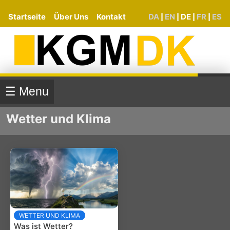
Startseite
Über Uns
Kontakt
DA
EN
DE
FR
ES
|
|
|
|
☰ Menu
Wetter und Klima
WETTER UND KLIMA
Was ist Wetter?