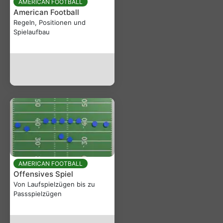
AMERICAN FOOTBALL
American Football
Regeln, Positionen und
Spielaufbau
AMERICAN FOOTBALL
Offensives Spiel
Von Laufspielzügen bis zu
Passspielzügen