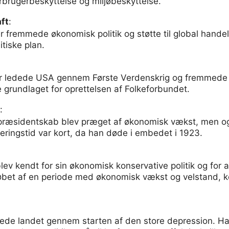
rbrugerbeskyttelse og miljøbeskyttelse.
ft
:
r fremmede økonomisk politik og støtte til global hande
itiske plan.
er ledede USA gennem Første Verdenskrig og fremmed
grundlaget for oprettelsen af Folkeforbundet.
:
 præsidentskab blev præget af økonomisk vækst, men og
ringstid var kort, da han døde i embedet i 1923.
ev kendt for sin økonomisk konservative politik og for 
løbet af en periode med økonomisk vækst og velstand, 
ede landet gennem starten af den store depression. Ha