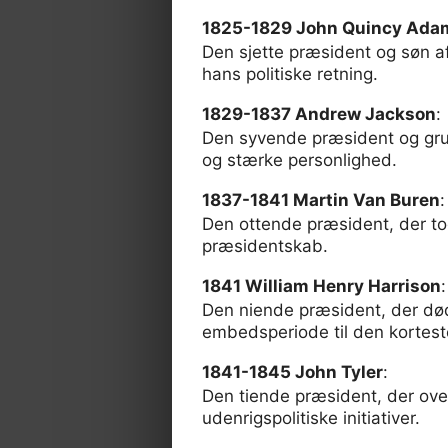
1825-1829 John Quincy Ada
Den sjette præsident og søn a
hans politiske retning.
1829-1837 Andrew Jackson
:
Den syvende præsident og grun
og stærke personlighed.
1837-1841 Martin Van Buren
:
Den ottende præsident, der tog
præsidentskab.
1841 William Henry Harrison
:
Den niende præsident, der død
embedsperiode til den korteste
1841-1845 John Tyler
:
Den tiende præsident, der ove
udenrigspolitiske initiativer.