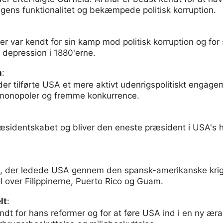
gens funktionalitet og bekæmpede politisk korruption.
r var kendt for sin kamp mod politisk korruption og for
 depression i 1880'erne.
n
:
er tilførte USA et mere aktivt udenrigspolitiskt engag
 monopoler og fremme konkurrence.
ræsidentskabet og bliver den eneste præsident i USA's his
 der ledede USA gennem den spansk-amerikanske krig 
l over Filippinerne, Puerto Rico og Guam.
lt
:
ndt for hans reformer og for at føre USA ind i en ny ær