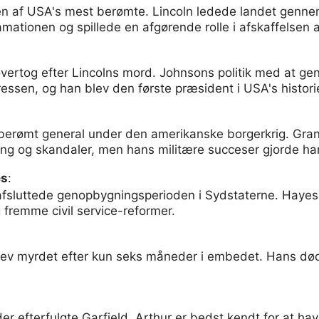
n af USA's mest berømte. Lincoln ledede landet genne
ationen og spillede en afgørende rolle i afskaffelsen af
vertog efter Lincolns mord. Johnsons politik med at g
n, og han blev den første præsident i USA's historie til
berømt general under den amerikanske borgerkrig. Gra
ing og skandaler, men hans militære succeser gjorde h
es
:
afsluttede genopbygningsperioden i Sydstaterne. Hayes 
 fremme civil service-reformer.
ev myrdet efter kun seks måneder i embedet. Hans død 
 efterfulgte Garfield. Arthur er bedst kendt for at hav