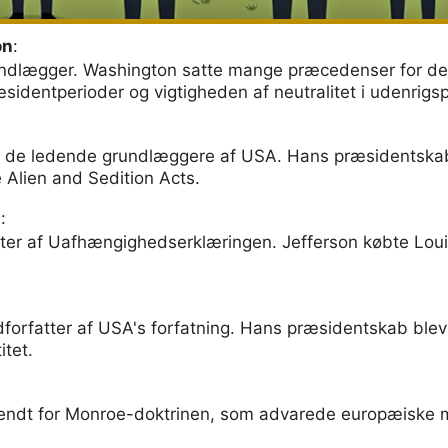
on
:
undlægger. Washington satte mange præcedenser for d
identperioder og vigtigheden af neutralitet i udenrigspo
 de ledende grundlæggere af USA. Hans præsidentskab 
e Alien and Sedition Acts.
n
:
atter af Uafhængighedserklæringen. Jefferson købte Lo
forfatter af USA's forfatning. Hans præsidentskab blev
itet.
endt for Monroe-doktrinen, som advarede europæiske m