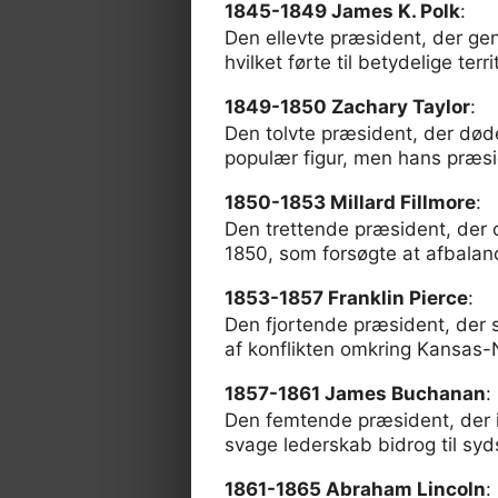
1845-1849 James K. Polk
:
Den ellevte præsident, der ge
hvilket førte til betydelige terri
1849-1850 Zachary Taylor
:
Den tolvte præsident, der døde
populær figur, men hans præsi
1850-1853 Millard Fillmore
:
Den trettende præsident, der o
1850, som forsøgte at afbalance
1853-1857 Franklin Pierce
:
Den fjortende præsident, der s
af konflikten omkring Kansas-
1857-1861 James Buchanan
:
Den femtende præsident, der i
svage lederskab bidrog til syd
1861-1865 Abraham Lincoln
: