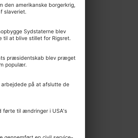
m den amerikanske borgerkrig,
 slaveriet.
enopbygge Sydstaterne blev
 at blive stillet for Rigsret.
nts præsidentskab blev præget
am populær.
arbejdede på at afslutte de
førte til ændringer i USA's
e gennemført en civil service-