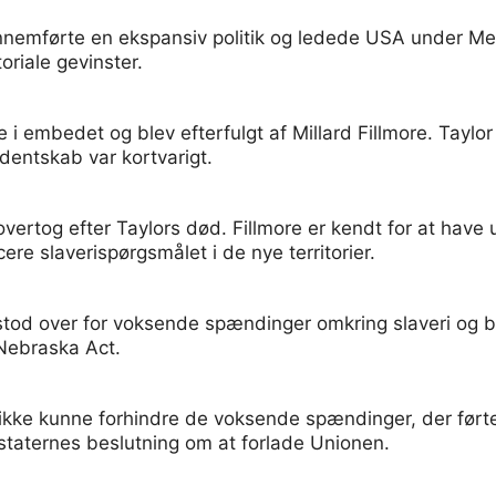
nnemførte en ekspansiv politik og ledede USA under Me
toriale gevinster.
 i embedet og blev efterfulgt af Millard Fillmore. Taylor
dentskab var kortvarigt.
vertog efter Taylors død. Fillmore er kendt for at hav
re slaverispørgsmålet i de nye territorier.
tod over for voksende spændinger omkring slaveri og ble
Nebraska Act.
kke kunne forhindre de voksende spændinger, der førte 
staternes beslutning om at forlade Unionen.