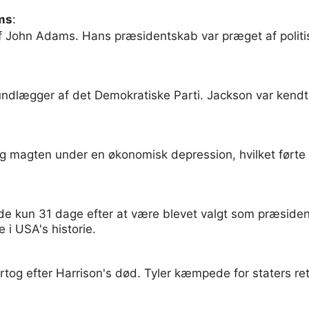
ms
:
f John Adams. Hans præsidentskab var præget af politis
dlægger af det Demokratiske Parti. Jackson var kendt fo
 magten under en økonomisk depression, hvilket førte til
e kun 31 dage efter at være blevet valgt som præsident
 i USA's historie.
rtog efter Harrison's død. Tyler kæmpede for staters r