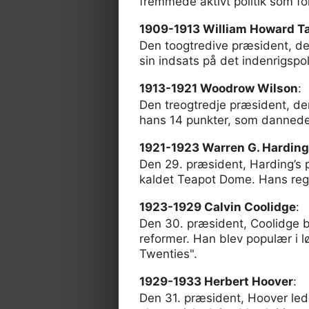
fremmede aktivt politik som fo
1909-1913 William Howard Ta
Den toogtredive præsident, de
sin indsats på det indenrigspol
1913-1921 Woodrow Wilson
:
Den treogtredje præsident, d
hans 14 punkter, som dannede 
1921-1923 Warren G. Harding
Den 29. præsident, Harding’s
kaldet Teapot Dome. Hans rege
1923-1929 Calvin Coolidge
:
Den 30. præsident, Coolidge bl
reformer. Han blev populær i 
Twenties".
1929-1933 Herbert Hoover
:
Den 31. præsident, Hoover led