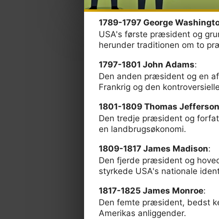
1789-1797 George Washingt
USA's første præsident og gr
herunder traditionen om to præs
1797-1801 John Adams
:
Den anden præsident og en af
Frankrig og den kontroversiell
1801-1809 Thomas Jefferso
Den tredje præsident og forf
en landbrugsøkonomi.
1809-1817 James Madison
:
Den fjerde præsident og hoved
styrkede USA's nationale ident
1817-1825 James Monroe
:
Den femte præsident, bedst k
Amerikas anliggender.