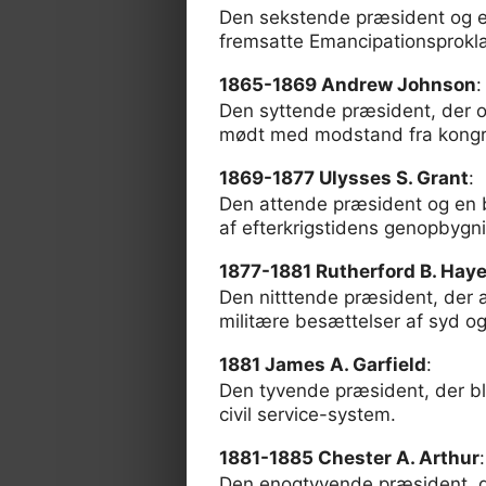
Den sekstende præsident og e
fremsatte Emancipationsproklam
1865-1869 Andrew Johnson
:
Den syttende præsident, der o
mødt med modstand fra kongresse
1869-1877 Ulysses S. Grant
:
Den attende præsident og en 
af efterkrigstidens genopbygn
1877-1881 Rutherford B. Hay
Den nitttende præsident, der 
militære besættelser af syd og
1881 James A. Garfield
:
Den tyvende præsident, der bl
civil service-system.
1881-1885 Chester A. Arthur
:
Den enogtyvende præsident, der