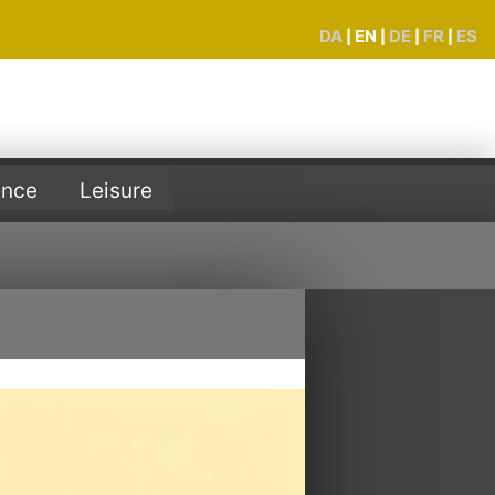
DA
EN
DE
FR
ES
|
|
|
|
ence
Leisure