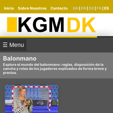
Inicio
Sobre Nosotros
Contacto
DA
EN
DE
FR
ES
|
|
|
|
☰ Menu
Balonmano
Explore el mundo del balonmano: reglas, disposición de la
cancha y roles de los jugadores explicados de forma breve y
precisa.