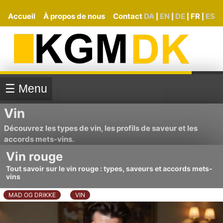
Accueil
À propos de nous
Contact
DA
EN
DE
FR
ES
|
|
|
|
☰ Menu
Vin
Découvrez les types de vin, les profils de saveur et les
accords mets-vins.
Vin rouge
Tout savoir sur le vin rouge : types, saveurs et accords mets-
vins
MAD OG DRIKKE
VIN