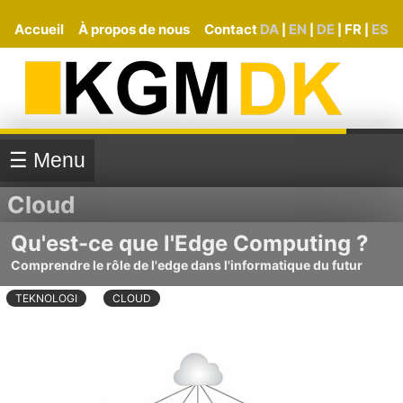
Accueil
À propos de nous
Contact
DA
EN
DE
FR
ES
|
|
|
|
☰ Menu
Cloud
Qu'est-ce que l'Edge Computing ?
Comprendre le rôle de l'edge dans l'informatique du futur
TEKNOLOGI
CLOUD