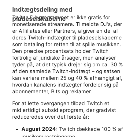
Indtægtsdeling med
Twitch DJ-programmet er ikke gratis for
pladeselskaberne
monetiserede streamere. Tilmeldte DJ's, der
er Affiliates eller Partners, afgiver en del af
deres Twitch-indtægter til pladeselskaberne
som betaling for retten til at spille musikken.
Den præcise procentsats holder Twitch
fortrolig af juridiske årsager, men analyser
tyder på, at det typisk drejer sig om ca. 30 %
af den samlede Twitch-indtægt – og satsen
kan variere mellem 25 og 40 % afhængigt af,
hvordan kanalens indtægter fordeler sig på
abonnementer, Bits og reklamer.
For at lette overgangen tilbød Twitch et
midlertidigt subsidieprogram, der gradvist
reduceredes over det første år:
August 2024:
Twitch dækkede 100 % af
musikomkostningerne.