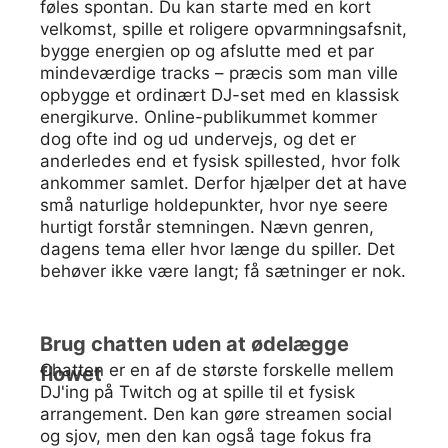
føles spontan. Du kan starte med en kort
velkomst, spille et roligere opvarmningsafsnit,
bygge energien op og afslutte med et par
mindeværdige tracks – præcis som man ville
opbygge et ordinært DJ-set med en klassisk
energikurve. Online-publikummet kommer
dog ofte ind og ud undervejs, og det er
anderledes end et fysisk spillested, hvor folk
ankommer samlet. Derfor hjælper det at have
små naturlige holdepunkter, hvor nye seere
hurtigt forstår stemningen. Nævn genren,
dagens tema eller hvor længe du spiller. Det
behøver ikke være langt; få sætninger er nok.
Brug chatten uden at ødelægge
Chatten er en af de største forskelle mellem
flowet
DJ'ing på Twitch og at spille til et fysisk
arrangement. Den kan gøre streamen social
og sjov, men den kan også tage fokus fra