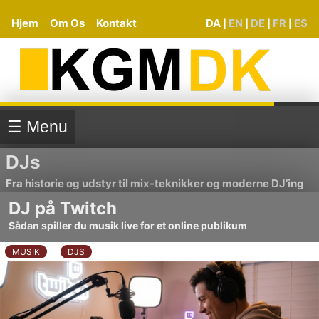
Hjem
Om Os
Kontakt
DA
EN
DE
FR
ES
|
|
|
|
☰ Menu
DJs
Fra historie og udstyr til mix-teknikker og moderne DJ’ing
DJ på Twitch
Sådan spiller du musik live for et online publikum
MUSIK
DJS