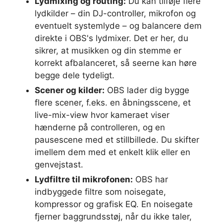
Lydmixing og routing:
Du kan tilføje flere
lydkilder – din DJ-controller, mikrofon og
eventuelt systemlyde – og balancere dem
direkte i OBS's lydmixer. Det er her, du
sikrer, at musikken og din stemme er
korrekt afbalanceret, så seerne kan høre
begge dele tydeligt.
Scener og kilder:
OBS lader dig bygge
flere scener, f.eks. en åbningsscene, et
live-mix-view hvor kameraet viser
hænderne på controlleren, og en
pausescene med et stillbillede. Du skifter
imellem dem med et enkelt klik eller en
genvejstast.
Lydfiltre til mikrofonen:
OBS har
indbyggede filtre som noisegate,
kompressor og grafisk EQ. En noisegate
fjerner baggrundsstøj, når du ikke taler,