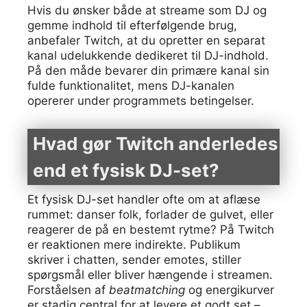
Hvis du ønsker både at streame som DJ og
gemme indhold til efterfølgende brug,
anbefaler Twitch, at du opretter en separat
kanal udelukkende dedikeret til DJ-indhold.
På den måde bevarer din primære kanal sin
fulde funktionalitet, mens DJ-kanalen
opererer under programmets betingelser.
Hvad gør Twitch anderledes
end et fysisk DJ-set?
Et fysisk DJ-set handler ofte om at aflæse
rummet: danser folk, forlader de gulvet, eller
reagerer de på en bestemt rytme? På Twitch
er reaktionen mere indirekte. Publikum
skriver i chatten, sender emotes, stiller
spørgsmål eller bliver hængende i streamen.
Forståelsen af
beatmatching
og energikurver
er stadig central for at levere et godt set –