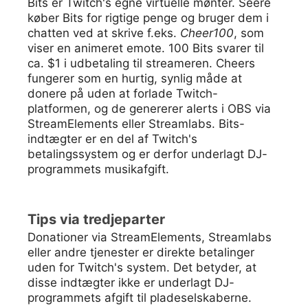
Bits er Twitch's egne virtuelle mønter. Seere
køber Bits for rigtige penge og bruger dem i
chatten ved at skrive f.eks.
Cheer100
, som
viser en animeret emote. 100 Bits svarer til
ca. $1 i udbetaling til streameren. Cheers
fungerer som en hurtig, synlig måde at
donere på uden at forlade Twitch-
platformen, og de genererer alerts i OBS via
StreamElements eller Streamlabs. Bits-
indtægter er en del af Twitch's
betalingssystem og er derfor underlagt DJ-
programmets musikafgift.
Tips via tredjeparter
Donationer via StreamElements, Streamlabs
eller andre tjenester er direkte betalinger
uden for Twitch's system. Det betyder, at
disse indtægter ikke er underlagt DJ-
programmets afgift til pladeselskaberne.