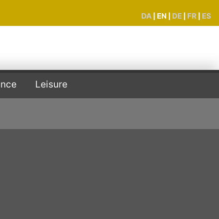
DA
EN
DE
FR
ES
|
|
|
|
ence
Leisure