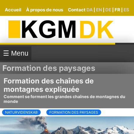
Accueil
À propos de nous
Contact
DA
EN
DE
FR
ES
|
|
|
|
☰ Menu
Formation des paysages
Formation des chaînes de
montagnes expliquée
Comment se forment les grandes chaînes de montagnes du
monde
NATURVIDENSKAB
FORMATION DES PAYSAGES