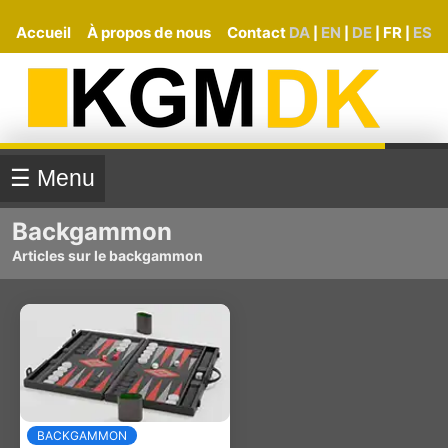
Accueil
À propos de nous
Contact
DA
EN
DE
FR
ES
|
|
|
|
☰ Menu
Backgammon
Articles sur le backgammon
BACKGAMMON