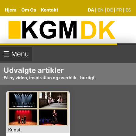
Hjem
Om Os
Kontakt
DA
EN
DE
FR
ES
|
|
|
|
☰ Menu
Udvalgte artikler
Få ny viden, inspiration og overblik – hurtigt.
Kunst