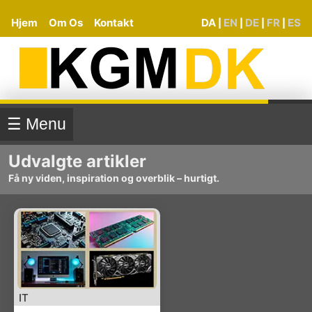
Hjem
Om Os
Kontakt
DA
EN
DE
FR
ES
|
|
|
|
☰ Menu
Udvalgte artikler
Få ny viden, inspiration og overblik – hurtigt.
IT