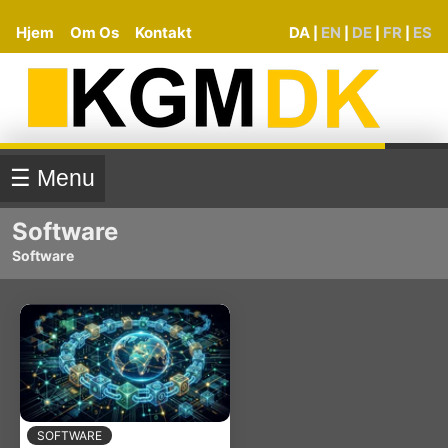
Hjem
Om Os
Kontakt
DA
EN
DE
FR
ES
|
|
|
|
☰ Menu
Software
Software
SOFTWARE