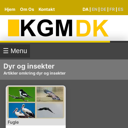
Hjem
Om Os
Kontakt
DA
EN
DE
FR
ES
|
|
|
|
☰ Menu
Dyr og insekter
Artikler omkring dyr og insekter
Fugle